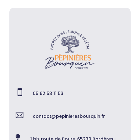

05 62 53 11 53

contact@pepinieresbourquin.fr

1 bis route de Bours, 65230 Bordères-