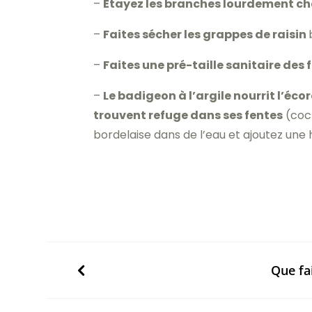
–
Étayez les branches lourdement cha
–
Faites sécher les grappes de raisin
–
Faites une pré-taille sanitaire des
–
Le badigeon à l’argile nourrit l’é
trouvent refuge dans ses fentes
(coch
bordelaise dans de l’eau et ajoutez une h
Que fai