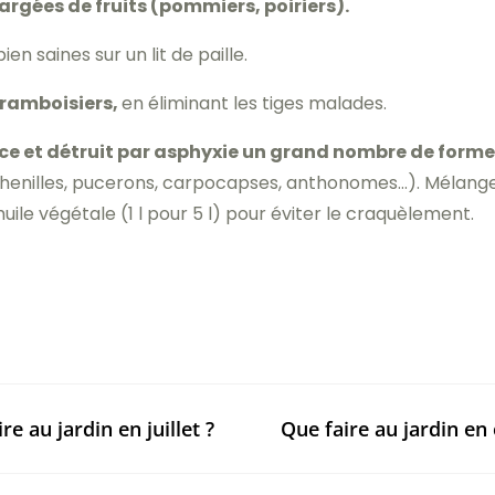
rgées de fruits (pommiers, poiriers).
bien saines sur un lit de paille.
 framboisiers,
en éliminant les tiges malades.
corce et détruit par asphyxie un grand nombre de form
enilles, pucerons, carpocapses, anthonomes…). Mélangez 
uile végétale (1 l pour 5 l) pour éviter le craquèlement.
re au jardin en juillet ?
Que faire au jardin en