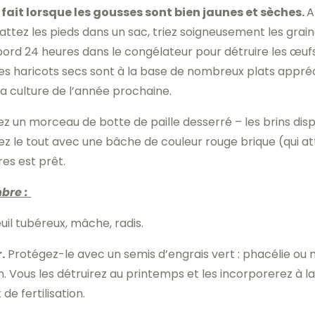
 fait lorsque les gousses sont bien jaunes et sèches.
A
 Battez les pieds dans un sac, triez soigneusement les gra
ord 24 heures dans le congélateur pour détruire les œufs
Les haricots secs sont à la base de nombreux plats appré
la culture de l’année prochaine.
sez un morceau de botte de paille desserré – les brins di
ez le tout avec une bâche de couleur rouge brique (qui att
res est prêt.
bre :
uil tubéreux, mâche, radis.
.
Protégez-le avec un semis d’engrais vert : phacélie ou 
n. Vous les détruirez au printemps et les incorporerez à la 
 fertilisation.