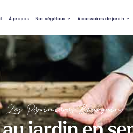
il
À propos
Nos végétaux
Accessoires de jardin
Les Pépinières Bourquin
 au jardin en s