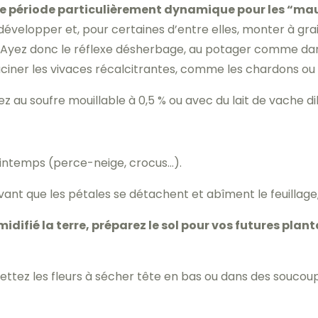
ne période particulièrement dynamique pour les “ma
 développer et, pour certaines d’entre elles, monter à gr
 Ayez donc le réflexe désherbage, au potager comme dans 
ner les vivaces récalcitrantes, comme les chardons ou 
z au soufre mouillable à 0,5 % ou avec du lait de vache dil
intemps (perce-neige, crocus…).
vant que les pétales se détachent et abîment le feuillage, 
idifié la terre, préparez le sol pour vos futures plan
ettez les fleurs à sécher tête en bas ou dans des soucou