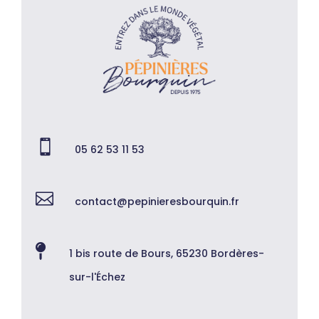

05 62 53 11 53

contact@pepinieresbourquin.fr

1 bis route de Bours, 65230 Bordères-
sur-l'Échez