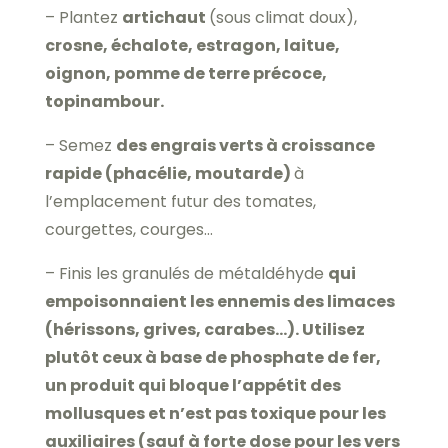
– Plantez
artichaut
(sous climat doux),
crosne, échalote, estragon, laitue,
oignon, pomme de terre précoce,
topinambour.
– Semez
des engrais verts à croissance
rapide (phacélie, moutarde)
à
l’emplacement futur des tomates,
courgettes, courges…
– Finis les granulés de métaldéhyde
qui
empoisonnaient les ennemis des limaces
(hérissons, grives, carabes…). Utilisez
plutôt ceux à base de phosphate de fer,
un produit qui bloque l’appétit des
mollusques et n’est pas toxique pour les
auxiliaires (sauf à forte dose pour les vers