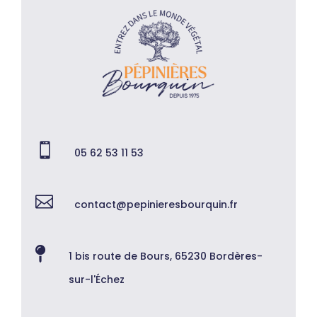

05 62 53 11 53

contact@pepinieresbourquin.fr

1 bis route de Bours, 65230 Bordères-
sur-l'Échez