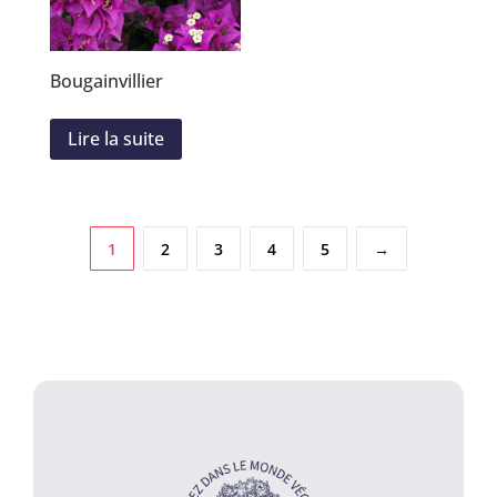
Bougainvillier
Lire la suite
1
2
3
4
5
→