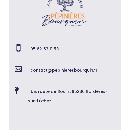

05 62 53 11 53

contact@pepinieresbourquin.fr

1 bis route de Bours, 65230 Bordères-
sur-l'Échez