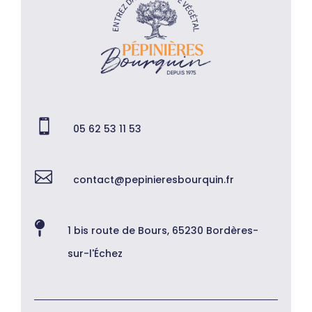

05 62 53 11 53

contact@pepinieresbourquin.fr

1 bis route de Bours, 65230 Bordères-
sur-l'Échez