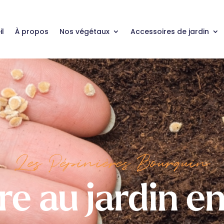
il
À propos
Nos végétaux
Accessoires de jardin
Les Pépinières Bourquin
re au jardin e