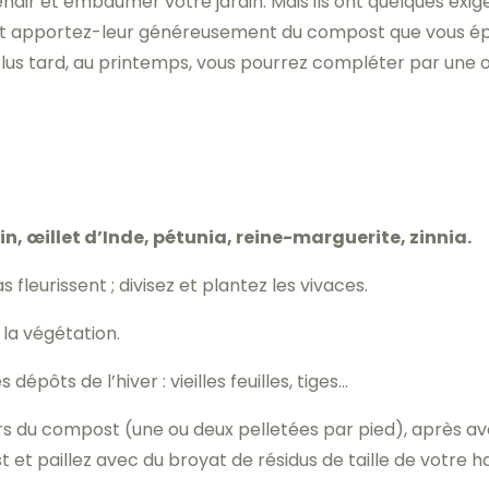
dir et embaumer votre jardin. Mais ils ont quelques exig
s et apportez-leur généreusement du compost que vous épa
 Plus tard, au printemps, vous pourrez compléter par une o
n, œillet d’Inde, pétunia, reine-marguerite, zinnia.
as fleurissent ; divisez et plantez les vivaces.
la végétation.
épôts de l’hiver : vieilles feuilles, tiges…
s du compost (une ou deux pelletées par pied), après avo
et paillez avec du broyat de résidus de taille de votre ha