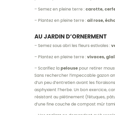
– Semez en pleine terre :
carotte, cerfe
– Plantez en pleine terre :
ail rose, éc
AU JARDIN D’ORNERMENT
– Semez sous abri les fleurs estivales :
v
– Plantez en pleine terre :
vivaces, glaï
– Scarifiez la
pelouse
pour retirer mous
Sans rechercher l’impeccable gazon angl
d’un peu d’entretien avant les floraiso
asphyxient l’herbe. Un bon exercice, car 
résistant au piétinement (fétuques, pât
d’une fine couche de compost mûr tami