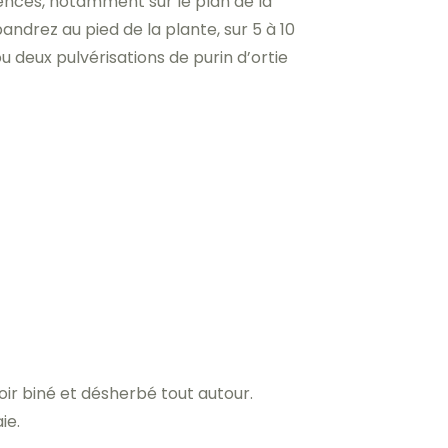
ences, notamment sur le plan de la
ndrez au pied de la plante, sur 5 à 10
u deux pulvérisations de purin d’ortie
ir biné et désherbé tout autour.
ie.