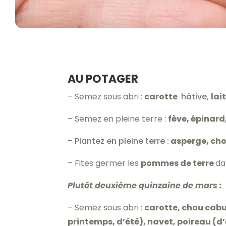
AU POTAGER
– Semez sous abri :
carotte
hâtive,
lai
– Semez en pleine terre :
fève, épinard
–
Plantez en pleine terre :
asperge, chou
– Fites germer les
pommes de terre
da
Plutôt deuxième quinzaine de mars :
– Semez sous abri :
carotte, chou cabus
printemps, d’été), navet, poireau (d’