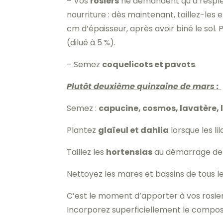
– Vos
rosiers
ne demandent qu’à resplen
nourriture : dès maintenant, taillez-le
cm d’épaisseur, après avoir biné le sol.
(dilué à 5 %).
– Semez
coquelicots et pavots
.
Plutôt deuxième quinzaine de mars :
Semez :
capucine, cosmos, lavatère, li
Plantez
glaïeul et dahlia
lorsque les lil
Taillez les
hortensias
au démarrage de 
Nettoyez les mares et bassins de tous les d
C’est le moment d’apporter à vos rosier
Incorporez superficiellement le compost 