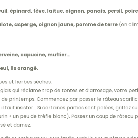
uil, épinard, fève, laitue, oignon, panais, persil, poir
halote, asperge, oignon jaune, pomme de terre
(en clim
erveine, capucine, muflier…
eul, lis orangé.
ses et herbes sèches.
ais qui réclame trop de tontes et d’arrosage, votre petit
ns de printemps. Commencez par passer le râteau scarific
il faut insister… Si certaines parties sont pelées, griffe
urin + un peu de trèfle blanc). Passez un coup de râteau p
sé et damez.