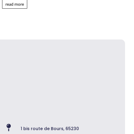
read more

1 bis route de Bours, 65230