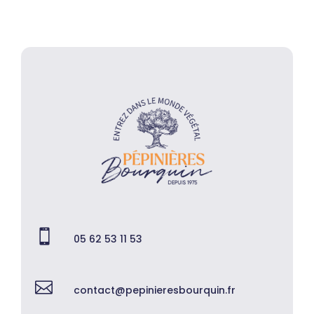

05 62 53 11 53

contact@pepinieresbourquin.fr