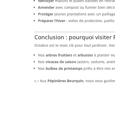
Nettoyer
massifs et plates-bandes en retira
Amender
avec compost ou fumier bien déc
Protéger
jeunes plantations avec un paillage 
Préparer l’hiver
: voiles de protection, paillis
Conclusion : pourquoi visiter
Octobre est le mois clé pour tout jardinier. Ve
Nos
arbres fruitiers
et
arbustes
à planter m
Nos
vivaces de saison
(asters, sedums, ané
Nos
bulbes de printemps
prêts à être mis en
👉 Aux
Pépinières Bourquin
, nous vous guido