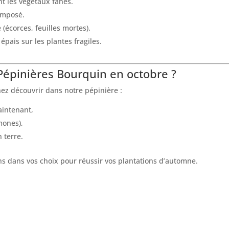
nt les végétaux fanés.
omposé.
(écorces, feuilles mortes).
 épais sur les plantes fragiles.
 Pépinières Bourquin en octobre ?
nez découvrir dans notre pépinière :
aintenant,
mones),
 terre.
ns dans vos choix pour réussir vos plantations d’automne.