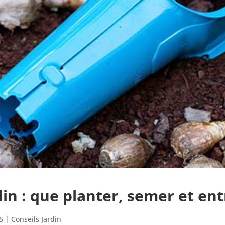
in : que planter, semer et ent
5
|
Conseils Jardin