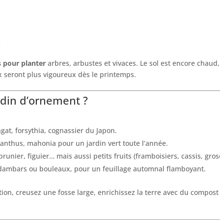
?
s pour planter
arbres, arbustes et vivaces. Le sol est encore chaud, 
ux seront plus vigoureux dès le printemps.
rdin d’ornement ?
ingat, forsythia, cognassier du Japon.
manthus, mahonia pour un jardin vert toute l’année.
prunier, figuier… mais aussi petits fruits (framboisiers, cassis, grose
idambars ou bouleaux, pour un feuillage automnal flamboyant.
ation, creusez une fosse large, enrichissez la terre avec du compos