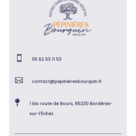

05 62 53 11 53

contact@pepinieresbourquin.fr

1 bis route de Bours, 65230 Bordères-
sur-l'Échez